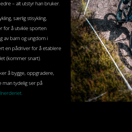
edre – alt utstyr han bruker.
ing, særlig stisykling,
 for å utvikle sporten
ng av barn og ungdom i
rt en pådriver for å etablere
et (kommer snart).
sker å bygge, oppgradere,
e man tydelig ser på
nerderiet
.