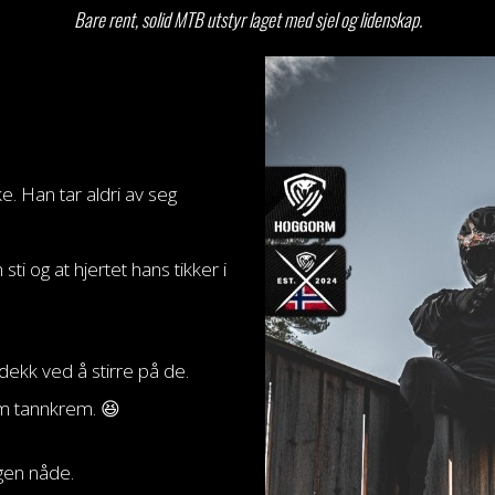
Bare rent, solid MTB utstyr laget med sjel og lidenskap.
e. Han tar aldri av seg
sti og at hjertet hans tikker i
ekk ved å stirre på de.
m tannkrem. 😆
ngen nåde.