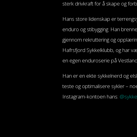
sterk drivkraft for å skape og forb
Hans store lidenskap er terrengsykl
enduro og stibygging. Han brenner
gjennom rekruttering og opplæri
Hafrsfjord Sykkelklubb, og har væ
en egen enduroserie på Vestland
Han er en ekte sykkelnerd og el
teste og optimalisere sykler – no
Instagram-kontoen hans:
@sykkel