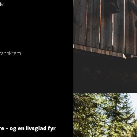
v.
tannkrem.
re – og en livsglad fyr