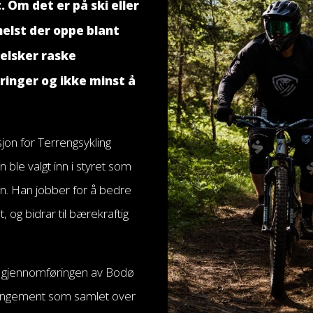
t. Om det er på ski eller
helst der oppe blant
 elsker raske
dringer og ikke minst å
jon for Terrengsykling
le valgt inn i styret som
en. Han jobber for å bedre
t, og bidrar til bærekraftig
i gjennomføringen av Bodø
arrangement som samlet over