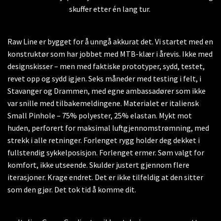
skuffer etter én lang tur.
Raw Line er bygget for å unngå akkurat det. Vi startet med en
konstruktør som har jobbet med MTB-klær i årevis. Ikke med
designskisser – men med faktiske prototyper, sydd, testet,
revet opp og sydd igjen. Seks måneder med testing i felt, i
Stavanger og Drammen, med egne ambassadører som ikke
var snille med tilbakemeldingene. Materialet er italiensk
Small Pinhole – 75% polyester, 25% elastan. Mykt mot
huden, perforert for maksimal luftgjennomstrømning, med
strekk i alle retninger. Forlenget rygg holder deg dekket i
fullstendig sykkelposisjon. Forlenget ermer. Søm valgt for
komfort, ikke utseende. Skulder justert gjennom flere
iterasjoner. Krage endret. Det er ikke tilfeldig at den sitter
som den gjør. Det tok tid å komme dit.